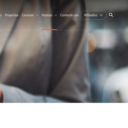
Afiliados
es
Proyectos
Carreras
Noticias
Contacte con