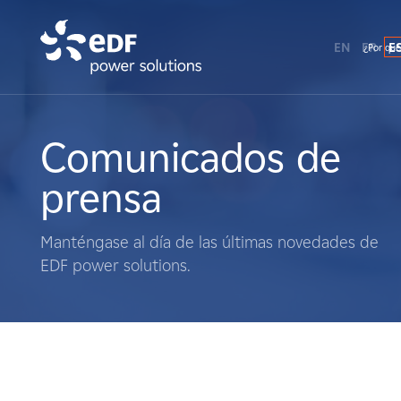
EN
FR
E
¿Por qué
¿Por qué EDF Power Solutions?
Sobre nosotros
Comunicados de
prensa
Qué hacemos
Manténgase al día de las últimas novedades de
Terratenientes
EDF power solutions.
Proveedores
Proyectos