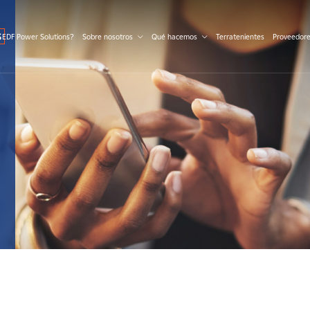
S
 EDF Power Solutions?
Sobre nosotros
Qué hacemos
Terratenientes
Proveedor