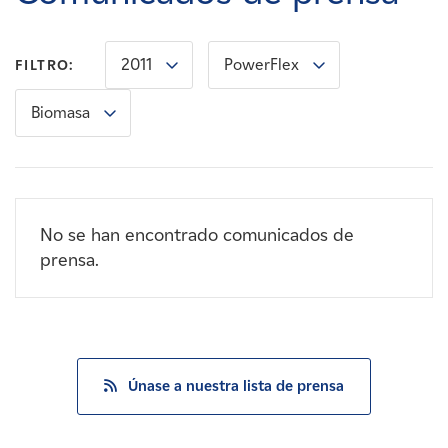
Carreras
2011
PowerFlex
FILTRO:
Noticias
Biomasa
Contacte con
Afiliados
No se han encontrado comunicados de
prensa.
Únase a nuestra lista de prensa