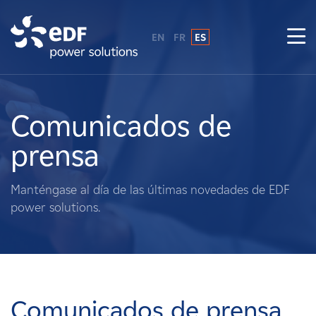
EN
FR
ES
¿Por qué EDF Power Solutions?
Sobre nosotros
Comunicados de
prensa
Qué hacemos
Manténgase al día de las últimas novedades de EDF
Terratenientes
power solutions.
Proveedores
Proyectos
Comunicados de prensa