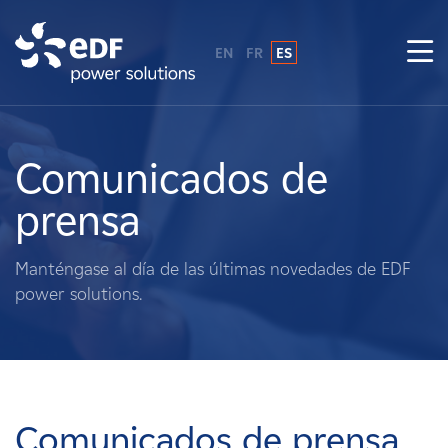
EN
FR
ES
¿Por qué EDF Power Solutions?
Sobre nosotros
Comunicados de
prensa
Qué hacemos
Manténgase al día de las últimas novedades de EDF
Terratenientes
power solutions.
Proveedores
Proyectos
Comunicados de prensa