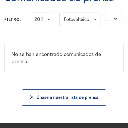
Carreras
2011
Fotovoltaico
Noticias
FILTRO:
Contacte con
No se han encontrado comunicados de
Afiliados
prensa.
Únase a nuestra lista de prensa