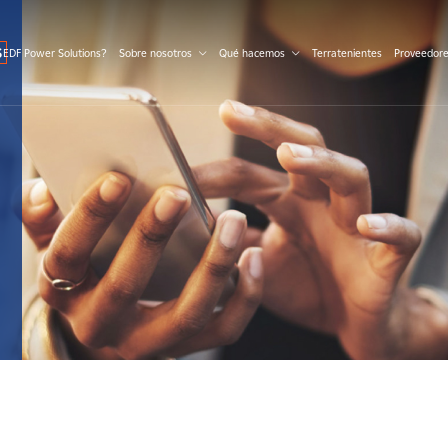
S
 EDF Power Solutions?
Sobre nosotros
Qué hacemos
Terratenientes
Proveedor