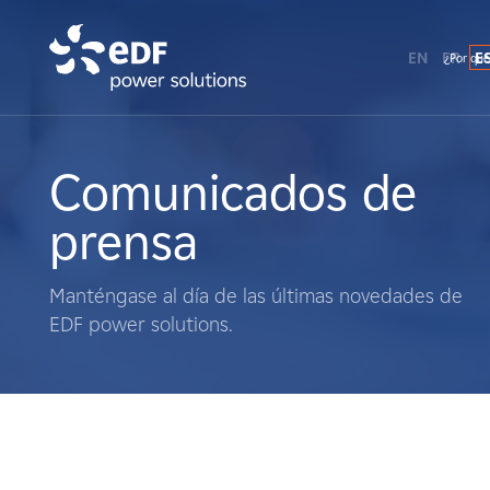
EN
FR
E
¿Por qué
¿Por qué EDF Power Solutions?
Sobre nosotros
Comunicados de
prensa
Qué hacemos
Manténgase al día de las últimas novedades de
Terratenientes
EDF power solutions.
Proveedores
Proyectos