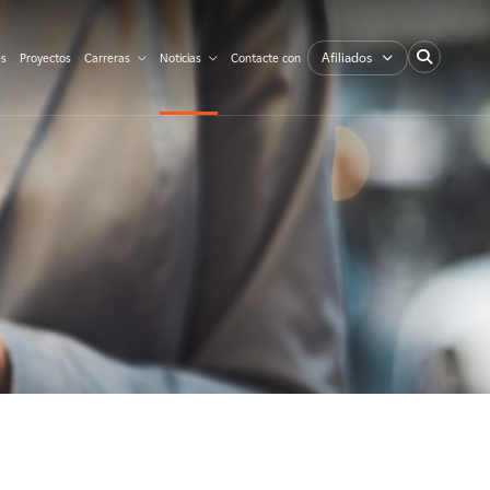
Afiliados
es
Proyectos
Carreras
Noticias
Contacte con