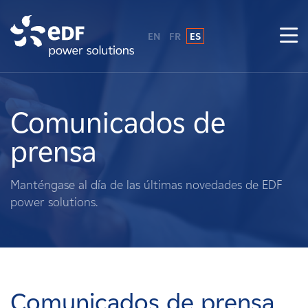
EN
FR
ES
¿Por qué EDF Power Solutions?
Sobre nosotros
Comunicados de
prensa
Qué hacemos
Manténgase al día de las últimas novedades de EDF
Terratenientes
power solutions.
Proveedores
Proyectos
Comunicados de prensa