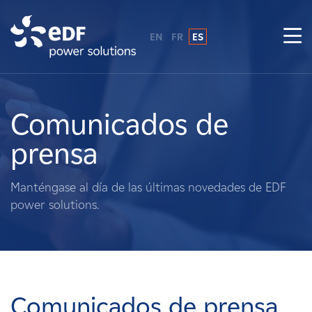
EN
FR
ES
¿Por qué EDF Power Solutions?
Sobre nosotros
Comunicados de
prensa
Qué hacemos
Manténgase al día de las últimas novedades de EDF
Terratenientes
power solutions.
Proveedores
Proyectos
Comunicados de prensa