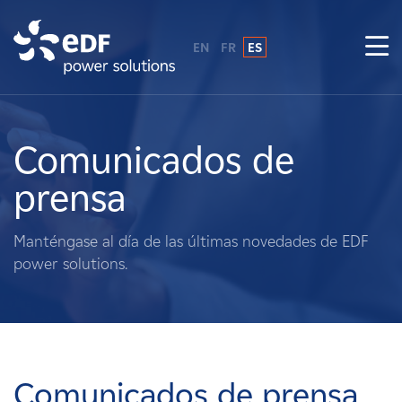
EN
FR
ES
¿Por qué EDF Power Solutions?
Sobre nosotros
Comunicados de
prensa
Qué hacemos
Manténgase al día de las últimas novedades de EDF
Terratenientes
power solutions.
Proveedores
Proyectos
Comunicados de prensa