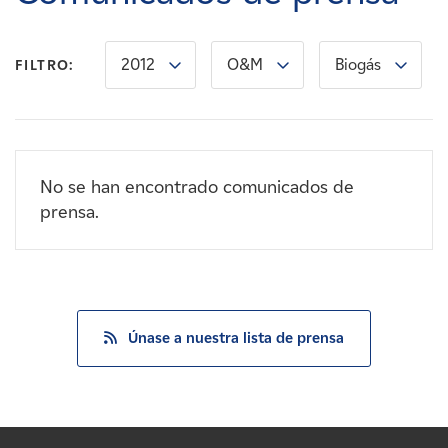
Carreras
2012
O&M
Biogás
FILTRO:
Noticias
Contacte con
No se han encontrado comunicados de
Afiliados
prensa.
Únase a nuestra lista de prensa