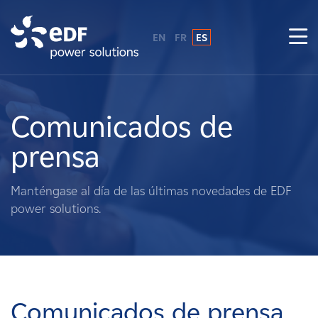
EN
FR
ES
¿Por qué EDF Power Solutions?
Sobre nosotros
Comunicados de
prensa
Qué hacemos
Manténgase al día de las últimas novedades de EDF
Terratenientes
power solutions.
Proveedores
Proyectos
Comunicados de prensa