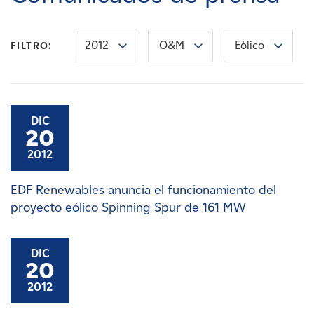
Carreras
2012
O&M
Eòlico
FILTRO:
Noticias
Contacte con
DIC
20
Afiliados
2012
EDF Renewables anuncia el funcionamiento del
proyecto eólico Spinning Spur de 161 MW
DIC
20
2012