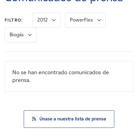
Carreras
2012
PowerFlex
FILTRO:
Noticias
Biogás
Contacte con
Afiliados
No se han encontrado comunicados de
prensa.
Únase a nuestra lista de prensa