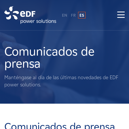
EN
FR
ES
¿Por qué EDF Power Solutions?
Sobre nosotros
Comunicados de
prensa
Qué hacemos
Manténgase al día de las últimas novedades de EDF
Terratenientes
power solutions.
Proveedores
Proyectos
Comunicados de prensa