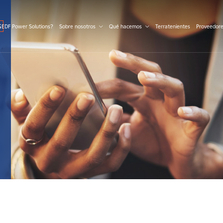
S
 EDF Power Solutions?
Sobre nosotros
Qué hacemos
Terratenientes
Proveedor