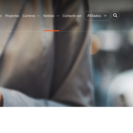
Afiliados
es
Proyectos
Carreras
Noticias
Contacte con