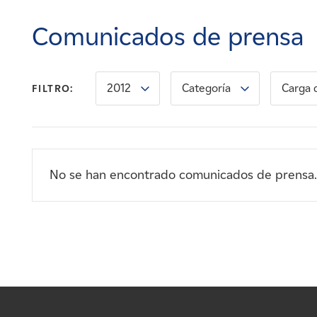
Carreras
Comunicados de prensa
Noticias
2012
Categoría
Carga 
FILTRO:
Contacte con
Afiliados
No se han encontrado comunicados de prensa.