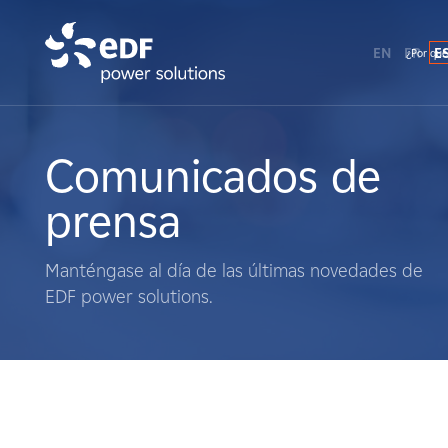
EN
FR
E
¿Por qué
¿Por qué EDF Power Solutions?
Sobre nosotros
Comunicados de
prensa
Qué hacemos
Manténgase al día de las últimas novedades de
Terratenientes
EDF power solutions.
Proveedores
Proyectos