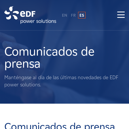
EN
FR
ES
¿Por qué EDF Power Solutions?
Sobre nosotros
Comunicados de
prensa
Qué hacemos
Manténgase al día de las últimas novedades de EDF
Terratenientes
power solutions.
Proveedores
Proyectos
Comunicados de prensa