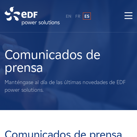
EN
FR
ES
¿Por qué EDF Power Solutions?
Sobre nosotros
Comunicados de
prensa
Qué hacemos
Manténgase al día de las últimas novedades de EDF
Terratenientes
power solutions.
Proveedores
Proyectos
Comunicados de prensa