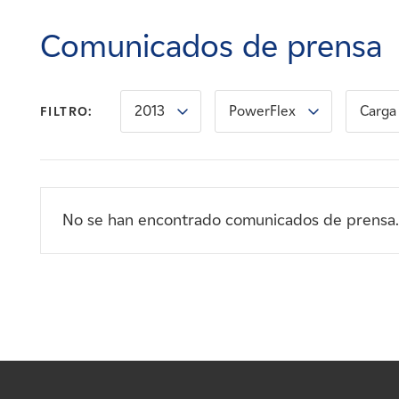
Carreras
Comunicados de prensa
Noticias
2013
PowerFlex
Carga 
FILTRO:
Contacte con
Afiliados
No se han encontrado comunicados de prensa.