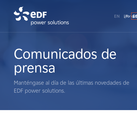
EN
FR
E
¿Por qué
¿Por qué EDF Power Solutions?
Sobre nosotros
Comunicados de
prensa
Qué hacemos
Manténgase al día de las últimas novedades de
Terratenientes
EDF power solutions.
Proveedores
Proyectos