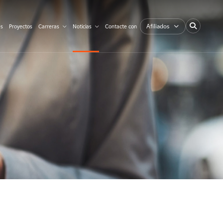
Afiliados
es
Proyectos
Carreras
Noticias
Contacte con