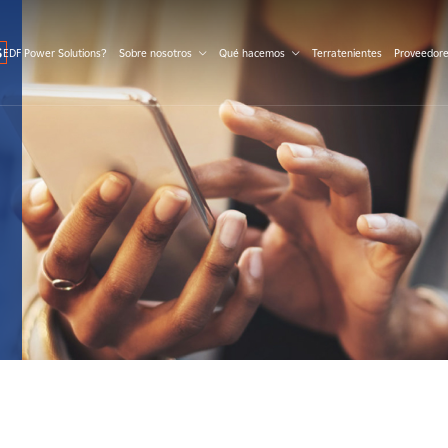
S
 EDF Power Solutions?
Sobre nosotros
Qué hacemos
Terratenientes
Proveedor