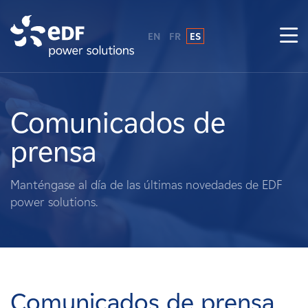
EN
FR
ES
¿Por qué EDF Power Solutions?
Sobre nosotros
Comunicados de
prensa
Qué hacemos
Manténgase al día de las últimas novedades de EDF
Terratenientes
power solutions.
Proveedores
Proyectos
Comunicados de prensa