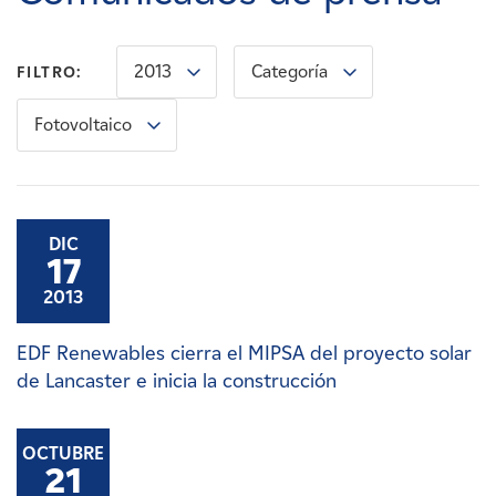
Carreras
2013
Categoría
FILTRO:
Noticias
Fotovoltaico
Contacte con
Afiliados
DIC
17
2013
EDF Renewables cierra el MIPSA del proyecto solar
de Lancaster e inicia la construcción
OCTUBRE
21