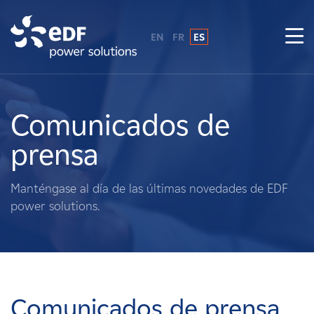
EN
FR
ES
¿Por qué EDF Power Solutions?
Sobre nosotros
Comunicados de
prensa
Qué hacemos
Manténgase al día de las últimas novedades de EDF
Terratenientes
power solutions.
Proveedores
Proyectos
Comunicados de prensa