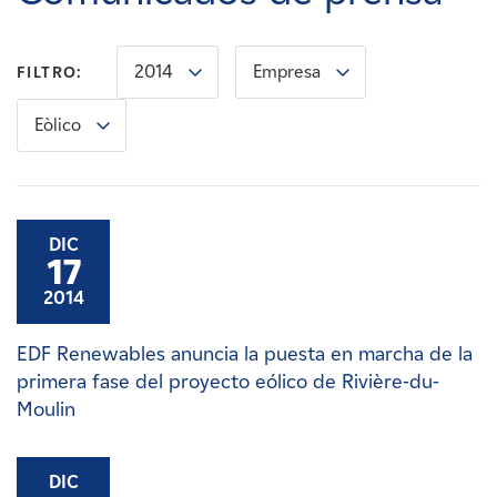
Carreras
2014
Empresa
FILTRO:
Noticias
Eòlico
Contacte con
Afiliados
DIC
17
2014
EDF Renewables anuncia la puesta en marcha de la
primera fase del proyecto eólico de Rivière-du-
Moulin
DIC