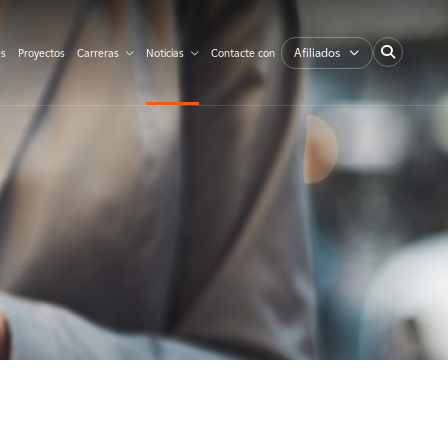
Afiliados
es
Proyectos
Carreras
Noticias
Contacte con