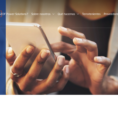
S
 EDF Power Solutions?
Sobre nosotros
Qué hacemos
Terratenientes
Proveedor