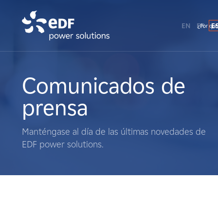
EN
FR
E
¿Por qué
¿Por qué EDF Power Solutions?
Sobre nosotros
Comunicados de
prensa
Qué hacemos
Manténgase al día de las últimas novedades de
Terratenientes
EDF power solutions.
Proveedores
Proyectos