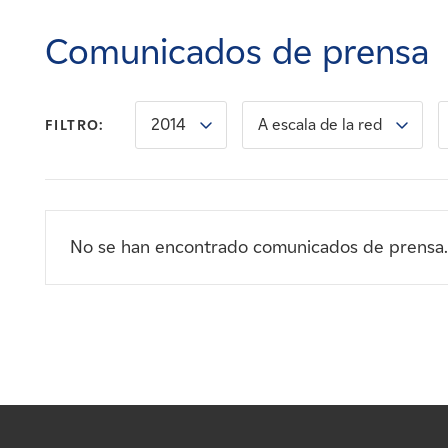
Carreras
Comunicados de prensa
Noticias
2014
A escala de la red
FILTRO:
Contacte con
Afiliados
No se han encontrado comunicados de prensa.