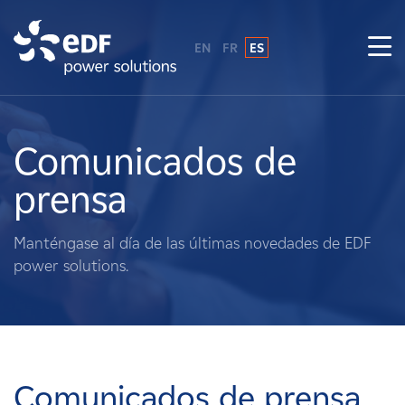
EN
FR
ES
¿Por qué EDF Power Solutions?
Sobre nosotros
Comunicados de
prensa
Qué hacemos
Manténgase al día de las últimas novedades de EDF
Terratenientes
power solutions.
Proveedores
Proyectos
Comunicados de prensa