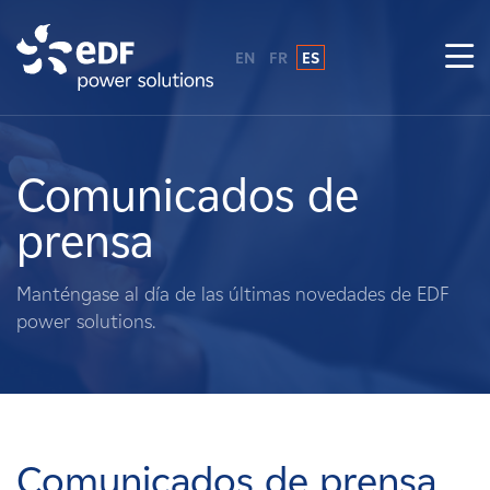
EN
FR
ES
¿Por qué EDF Power Solutions?
Sobre nosotros
Comunicados de
prensa
Qué hacemos
Manténgase al día de las últimas novedades de EDF
Terratenientes
power solutions.
Proveedores
Proyectos
Comunicados de prensa