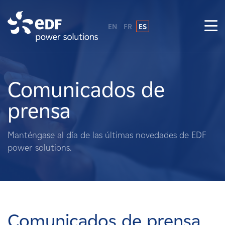
EN
FR
ES
¿Por qué EDF Power Solutions?
Sobre nosotros
Comunicados de
prensa
Qué hacemos
Manténgase al día de las últimas novedades de EDF
Terratenientes
power solutions.
Proveedores
Proyectos
Comunicados de prensa