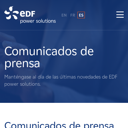
EN
FR
ES
¿Por qué EDF Power Solutions?
Sobre nosotros
Comunicados de
prensa
Qué hacemos
Manténgase al día de las últimas novedades de EDF
Terratenientes
power solutions.
Proveedores
Proyectos
Comunicados de prensa