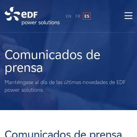
EN
FR
ES
¿Por qué EDF Power Solutions?
Sobre nosotros
Comunicados de
prensa
Qué hacemos
Manténgase al día de las últimas novedades de EDF
Terratenientes
power solutions.
Proveedores
Proyectos
Comunicados de prensa