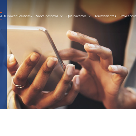
S
 EDF Power Solutions?
Sobre nosotros
Qué hacemos
Terratenientes
Proveedor