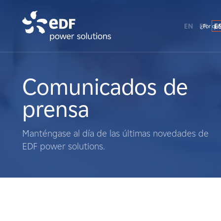
EN
FR
E
¿Por qué
¿Por qué EDF Power Solutions?
Sobre nosotros
Comunicados de
prensa
Qué hacemos
Manténgase al día de las últimas novedades de
Terratenientes
EDF power solutions.
Proveedores
Proyectos