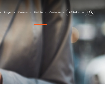
Afiliados
es
Proyectos
Carreras
Noticias
Contacte con