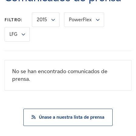
Carreras
2015
PowerFlex
FILTRO:
Noticias
LFG
Contacte con
Afiliados
No se han encontrado comunicados de
prensa.
Únase a nuestra lista de prensa