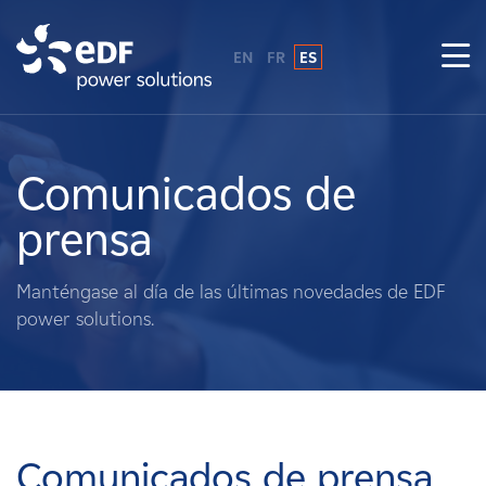
EN
FR
ES
¿Por qué EDF Power Solutions?
Sobre nosotros
Comunicados de
prensa
Qué hacemos
Manténgase al día de las últimas novedades de EDF
Terratenientes
power solutions.
Proveedores
Proyectos
Comunicados de prensa