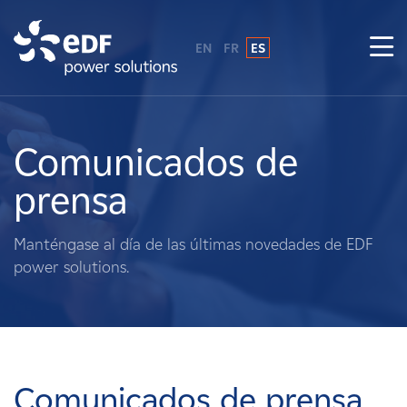
EN
FR
ES
¿Por qué EDF Power Solutions?
Sobre nosotros
Comunicados de
prensa
Qué hacemos
Manténgase al día de las últimas novedades de EDF
Terratenientes
power solutions.
Proveedores
Proyectos
Comunicados de prensa