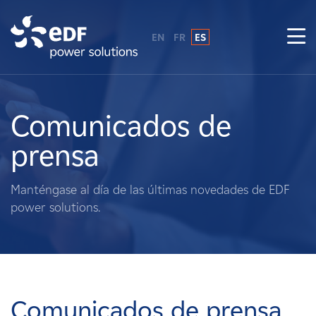
EN
FR
ES
¿Por qué EDF Power Solutions?
Sobre nosotros
Comunicados de
prensa
Qué hacemos
Manténgase al día de las últimas novedades de EDF
Terratenientes
power solutions.
Proveedores
Proyectos
Comunicados de prensa