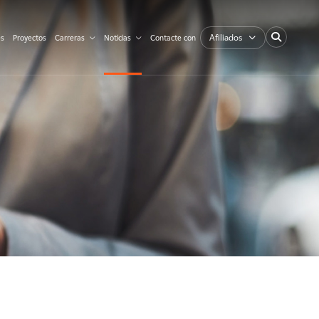
Afiliados
es
Proyectos
Carreras
Noticias
Contacte con