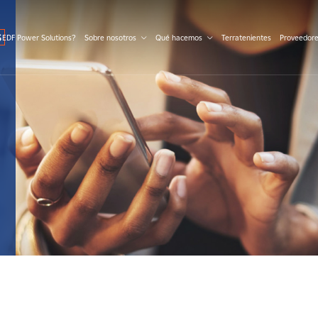
S
 EDF Power Solutions?
Sobre nosotros
Qué hacemos
Terratenientes
Proveedor