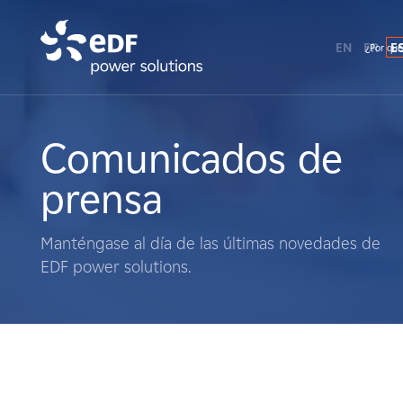
EN
FR
E
¿Por qué
¿Por qué EDF Power Solutions?
Sobre nosotros
Comunicados de
prensa
Qué hacemos
Manténgase al día de las últimas novedades de
Terratenientes
EDF power solutions.
Proveedores
Proyectos