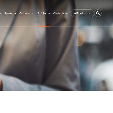
Afiliados
es
Proyectos
Carreras
Noticias
Contacte con