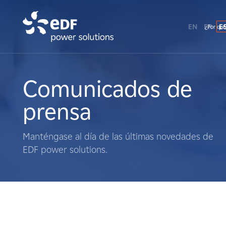
EN
FR
E
¿Por qué
¿Por qué EDF Power Solutions?
Sobre nosotros
Comunicados de
prensa
Qué hacemos
Manténgase al día de las últimas novedades de
Terratenientes
EDF power solutions.
Proveedores
Proyectos