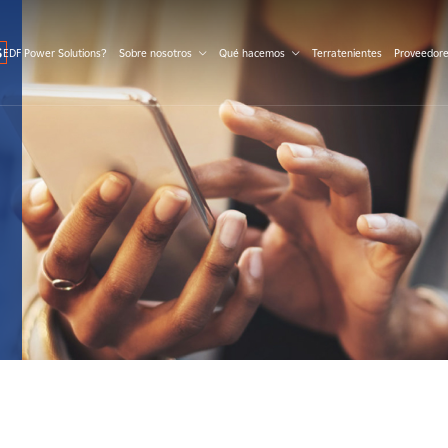
S
 EDF Power Solutions?
Sobre nosotros
Qué hacemos
Terratenientes
Proveedor