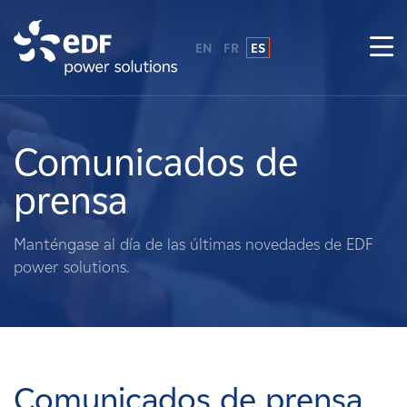
EN
FR
ES
¿Por qué EDF Power Solutions?
Sobre nosotros
Comunicados de
prensa
Qué hacemos
Manténgase al día de las últimas novedades de EDF
Terratenientes
power solutions.
Proveedores
Proyectos
Comunicados de prensa