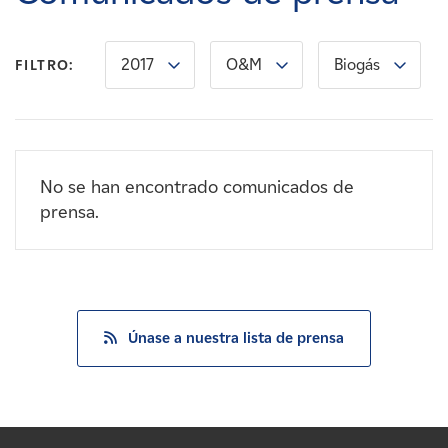
Carreras
2017
O&M
Biogás
FILTRO:
Noticias
Contacte con
No se han encontrado comunicados de
Afiliados
prensa.
Únase a nuestra lista de prensa