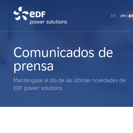
EN
FR
E
¿Por qué
¿Por qué EDF Power Solutions?
Sobre nosotros
Comunicados de
prensa
Qué hacemos
Manténgase al día de las últimas novedades de
Terratenientes
EDF power solutions.
Proveedores
Proyectos