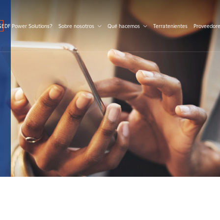
S
 EDF Power Solutions?
Sobre nosotros
Qué hacemos
Terratenientes
Proveedor