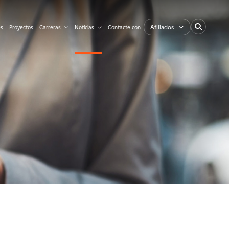
Afiliados
es
Proyectos
Carreras
Noticias
Contacte con