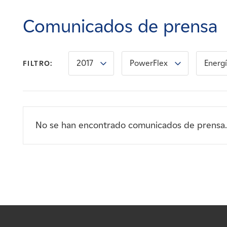
Carreras
Comunicados de prensa
Noticias
2017
PowerFlex
Energí
FILTRO:
Contacte con
Afiliados
No se han encontrado comunicados de prensa.