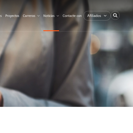
Afiliados
es
Proyectos
Carreras
Noticias
Contacte con