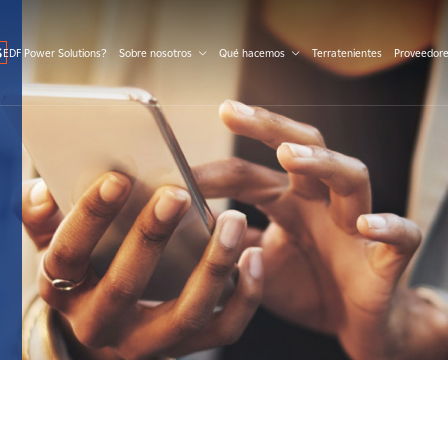
S
 EDF Power Solutions?
Sobre nosotros
Qué hacemos
Terratenientes
Proveedor