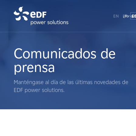
EN
FR
E
¿Por qué
¿Por qué EDF Power Solutions?
Sobre nosotros
Comunicados de
prensa
Qué hacemos
Manténgase al día de las últimas novedades de
Terratenientes
EDF power solutions.
Proveedores
Proyectos