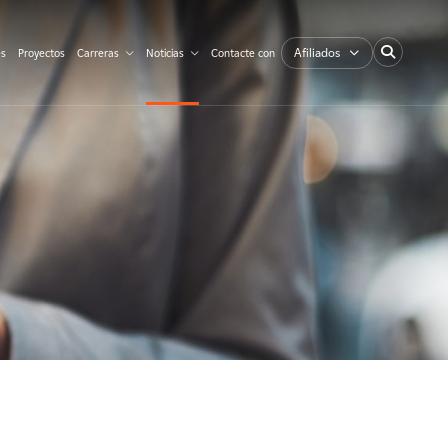
Afiliados
es
Proyectos
Carreras
Noticias
Contacte con