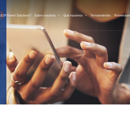
S
 EDF Power Solutions?
Sobre nosotros
Qué hacemos
Terratenientes
Proveedor