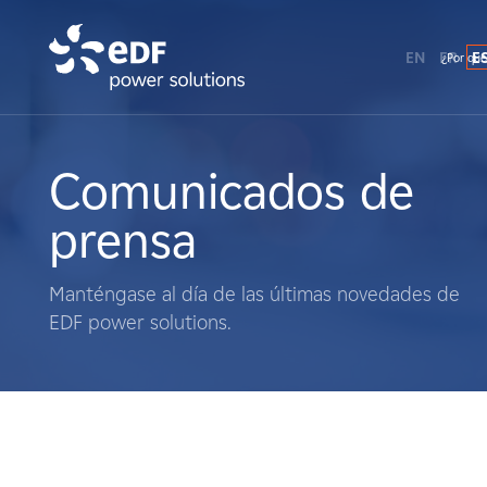
EN
FR
E
¿Por qué
¿Por qué EDF Power Solutions?
Sobre nosotros
Comunicados de
prensa
Qué hacemos
Manténgase al día de las últimas novedades de
Terratenientes
EDF power solutions.
Proveedores
Proyectos