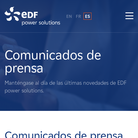
EN
FR
ES
¿Por qué EDF Power Solutions?
Sobre nosotros
Comunicados de
prensa
Qué hacemos
Manténgase al día de las últimas novedades de EDF
Terratenientes
power solutions.
Proveedores
Proyectos
Comunicados de prensa