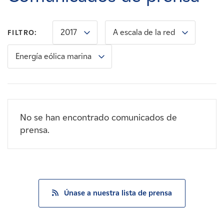
Carreras
2017
A escala de la red
FILTRO:
Noticias
Energía eólica marina
Contacte con
Afiliados
No se han encontrado comunicados de
prensa.
Únase a nuestra lista de prensa