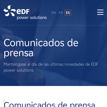
EN
FR
ES
¿Por qué EDF Power Solutions?
Sobre nosotros
Comunicados de
prensa
Qué hacemos
Manténgase al día de las últimas novedades de EDF
Terratenientes
power solutions.
Proveedores
Proyectos
Comunicados de prensa