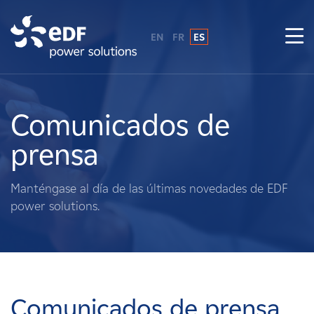
EN
FR
ES
¿Por qué EDF Power Solutions?
Sobre nosotros
Comunicados de
prensa
Qué hacemos
Manténgase al día de las últimas novedades de EDF
Terratenientes
power solutions.
Proveedores
Proyectos
Comunicados de prensa