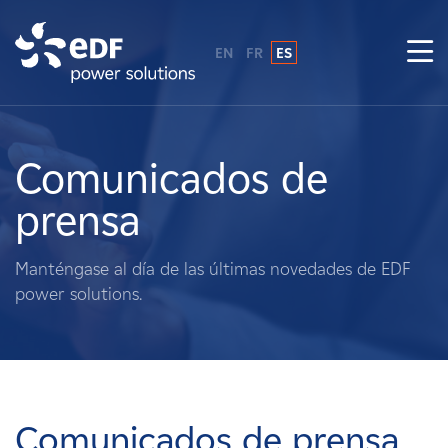
EN
FR
ES
¿Por qué EDF Power Solutions?
Sobre nosotros
Comunicados de
prensa
Qué hacemos
Manténgase al día de las últimas novedades de EDF
Terratenientes
power solutions.
Proveedores
Proyectos
Comunicados de prensa