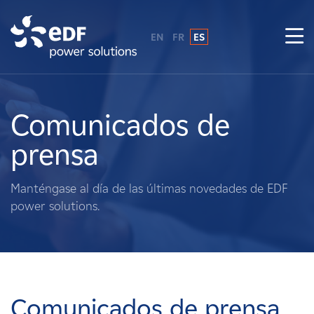
EN
FR
ES
¿Por qué EDF Power Solutions?
Sobre nosotros
Comunicados de
prensa
Qué hacemos
Manténgase al día de las últimas novedades de EDF
Terratenientes
power solutions.
Proveedores
Proyectos
Comunicados de prensa