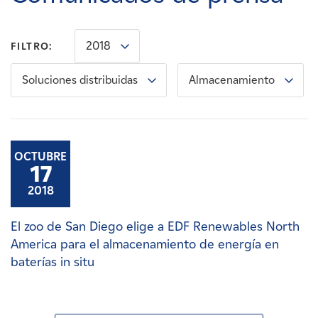
Carreras
2018
FILTRO:
Noticias
Soluciones distribuidas
Almacenamiento
Contacte con
Afiliados
OCTUBRE
17
2018
El zoo de San Diego elige a EDF Renewables North
America para el almacenamiento de energía en
baterías in situ