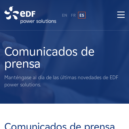
EN
FR
ES
¿Por qué EDF Power Solutions?
Sobre nosotros
Comunicados de
prensa
Qué hacemos
Manténgase al día de las últimas novedades de EDF
Terratenientes
power solutions.
Proveedores
Proyectos
Comunicados de prensa