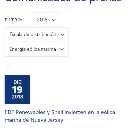
Carreras
2018
FILTRO:
Noticias
Escala de distribución
Contacte con
Energía eólica marina
Afiliados
DIC
19
2018
EDF Renewables y Shell invierten en la eólica
marina de Nueva Jersey