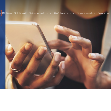
S
 EDF Power Solutions?
Sobre nosotros
Qué hacemos
Terratenientes
Proveedor