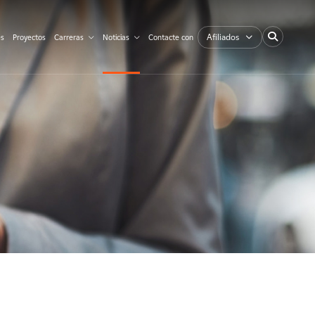
Afiliados
es
Proyectos
Carreras
Noticias
Contacte con