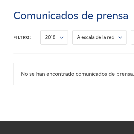
Carreras
Comunicados de prensa
Noticias
2018
A escala de la red
FILTRO:
Contacte con
Afiliados
No se han encontrado comunicados de prensa.