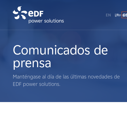
EN
FR
E
¿Por qué
¿Por qué EDF Power Solutions?
Sobre nosotros
Comunicados de
prensa
Qué hacemos
Manténgase al día de las últimas novedades de
Terratenientes
EDF power solutions.
Proveedores
Proyectos