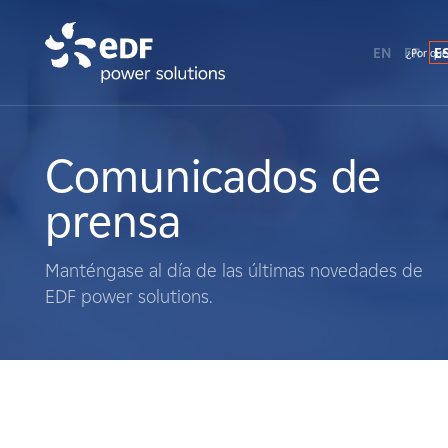
EN
FR
E
¿Por qué
¿Por qué EDF Power Solutions?
Sobre nosotros
Comunicados de
prensa
Qué hacemos
Manténgase al día de las últimas novedades de
Terratenientes
EDF power solutions.
Proveedores
Proyectos