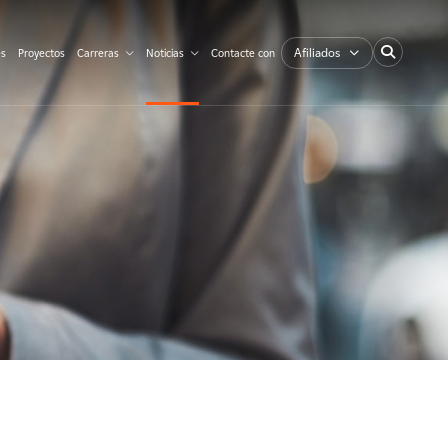
Afiliados
es
Proyectos
Carreras
Noticias
Contacte con