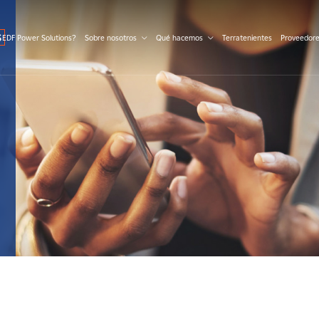
S
 EDF Power Solutions?
Sobre nosotros
Qué hacemos
Terratenientes
Proveedor