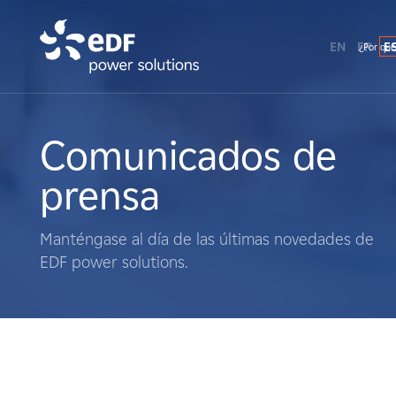
EN
FR
E
¿Por qué
¿Por qué EDF Power Solutions?
Sobre nosotros
Comunicados de
prensa
Qué hacemos
Manténgase al día de las últimas novedades de
Terratenientes
EDF power solutions.
Proveedores
Proyectos