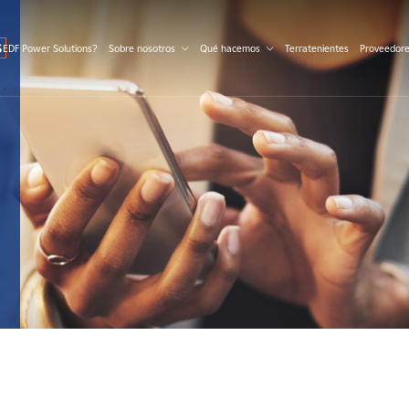
S
 EDF Power Solutions?
Sobre nosotros
Qué hacemos
Terratenientes
Proveedor