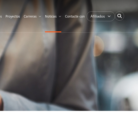
Afiliados
es
Proyectos
Carreras
Noticias
Contacte con