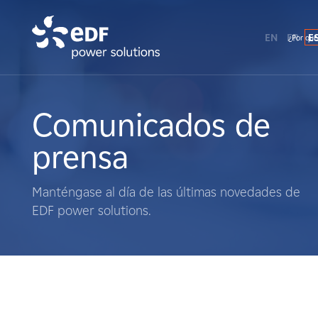
EN
FR
E
¿Por qué
¿Por qué EDF Power Solutions?
Sobre nosotros
Comunicados de
prensa
Qué hacemos
Manténgase al día de las últimas novedades de
Terratenientes
EDF power solutions.
Proveedores
Proyectos