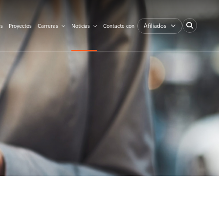
Afiliados
es
Proyectos
Carreras
Noticias
Contacte con