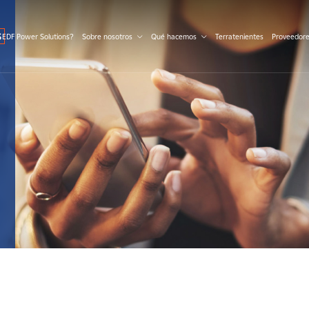
S
 EDF Power Solutions?
Sobre nosotros
Qué hacemos
Terratenientes
Proveedor