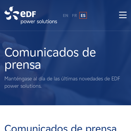
EN
FR
ES
¿Por qué EDF Power Solutions?
Sobre nosotros
Comunicados de
prensa
Qué hacemos
Manténgase al día de las últimas novedades de EDF
Terratenientes
power solutions.
Proveedores
Proyectos
Comunicados de prensa