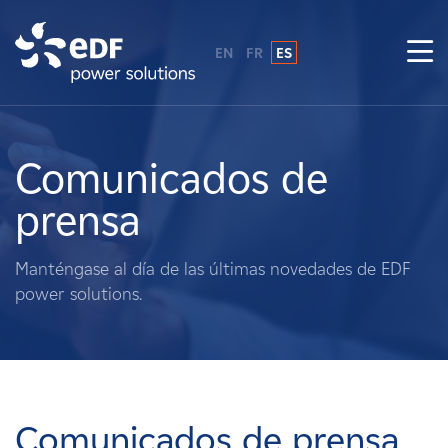
EN
FR
ES
¿Por qué EDF Power Solutions?
Sobre nosotros
Comunicados de
prensa
Qué hacemos
Manténgase al día de las últimas novedades de EDF
Terratenientes
power solutions.
Proveedores
Proyectos
Comunicados de prensa