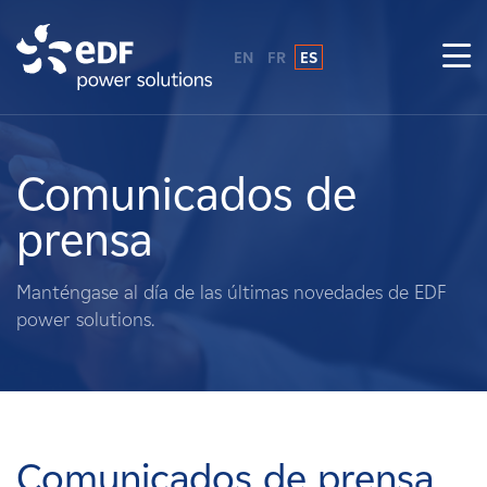
EN
FR
ES
¿Por qué EDF Power Solutions?
Sobre nosotros
Comunicados de
prensa
Qué hacemos
Manténgase al día de las últimas novedades de EDF
Terratenientes
power solutions.
Proveedores
Proyectos
Comunicados de prensa