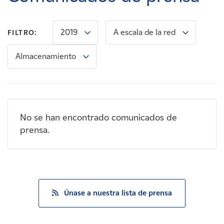
Carreras
2019
A escala de la red
FILTRO:
Noticias
Almacenamiento
Contacte con
Afiliados
No se han encontrado comunicados de
prensa.
Únase a nuestra lista de prensa