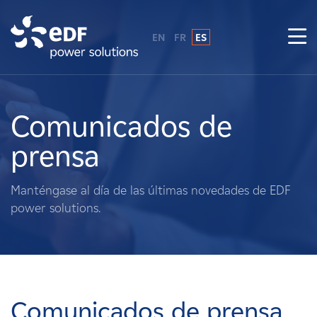
EN
FR
ES
¿Por qué EDF Power Solutions?
Sobre nosotros
Comunicados de
prensa
Qué hacemos
Manténgase al día de las últimas novedades de EDF
Terratenientes
power solutions.
Proveedores
Proyectos
Comunicados de prensa