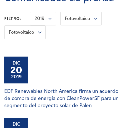
Carreras
2019
Fotovoltaico
FILTRO:
Noticias
Fotovoltaico
Contacte con
Afiliados
DIC
20
2019
EDF Renewables North America firma un acuerdo
de compra de energía con CleanPowerSF para un
segmento del proyecto solar de Palen
DIC