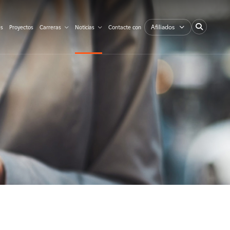
Afiliados
es
Proyectos
Carreras
Noticias
Contacte con