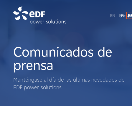
EN
FR
E
¿Por qué
¿Por qué EDF Power Solutions?
Sobre nosotros
Comunicados de
prensa
Qué hacemos
Manténgase al día de las últimas novedades de
Terratenientes
EDF power solutions.
Proveedores
Proyectos