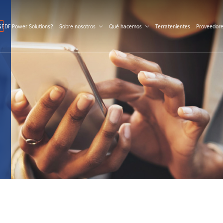
S
 EDF Power Solutions?
Sobre nosotros
Qué hacemos
Terratenientes
Proveedor