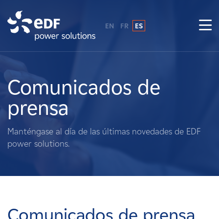
EN
FR
ES
¿Por qué EDF Power Solutions?
Sobre nosotros
Comunicados de
prensa
Qué hacemos
Manténgase al día de las últimas novedades de EDF
Terratenientes
power solutions.
Proveedores
Proyectos
Comunicados de prensa