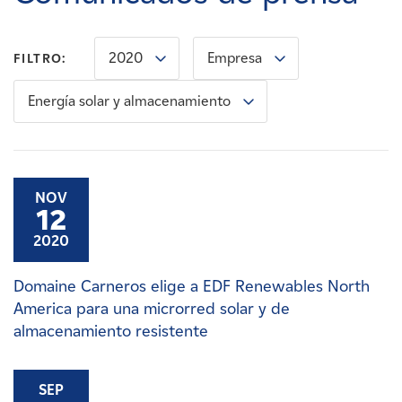
Carreras
2020
Empresa
FILTRO:
Noticias
Energía solar y almacenamiento
Contacte con
Afiliados
NOV
12
2020
Domaine Carneros elige a EDF Renewables North
America para una microrred solar y de
almacenamiento resistente
SEP