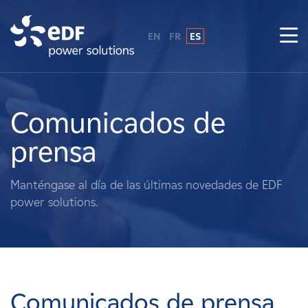
EN
FR
ES
¿Por qué EDF Power Solutions?
Sobre nosotros
Comunicados de
prensa
Qué hacemos
Manténgase al día de las últimas novedades de EDF
Terratenientes
power solutions.
Proveedores
Proyectos
Comunicados de prensa