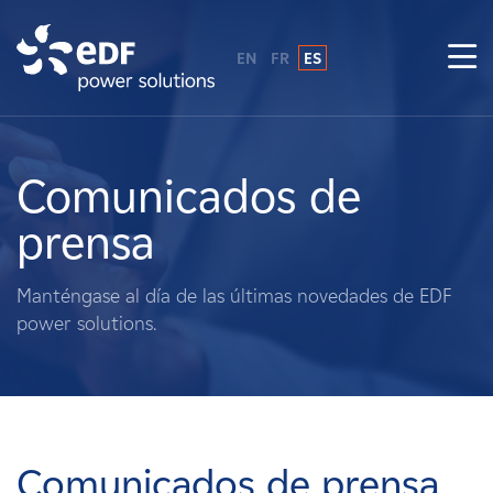
EN
FR
ES
¿Por qué EDF Power Solutions?
Sobre nosotros
Comunicados de
prensa
Qué hacemos
Manténgase al día de las últimas novedades de EDF
Terratenientes
power solutions.
Proveedores
Proyectos
Comunicados de prensa