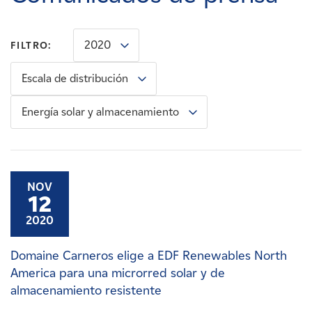
Carreras
2020
FILTRO:
Noticias
Escala de distribución
Contacte con
Energía solar y almacenamiento
Afiliados
NOV
12
2020
Domaine Carneros elige a EDF Renewables North
America para una microrred solar y de
almacenamiento resistente