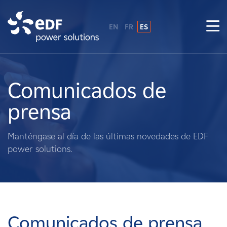
EN
FR
ES
¿Por qué EDF Power Solutions?
Sobre nosotros
Comunicados de
prensa
Qué hacemos
Manténgase al día de las últimas novedades de EDF
Terratenientes
power solutions.
Proveedores
Proyectos
Comunicados de prensa